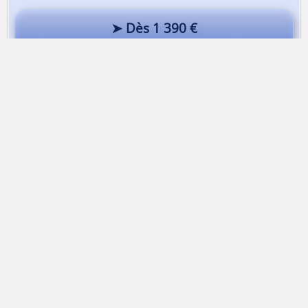
➤ Dès 1 390 €
Traversée de la Silvretta à ski en 6 jours
Alta-Via Association
Association Alta-Via
74170 Saint-Gervais-les-bains | France
Association loi 1901
Immatriculation
ATOUT FRANCE
IM074140013
APE
9499Z |
SIRET
50314751400015
TVA
Intracommunautaire FR43503147514
RCP
MAIF Avenue Salvador Allende 79000 Niort
Garantie financière
Groupama 93199 Noisy-Le-Grand
Mentions légales
Contacter Alta-Via