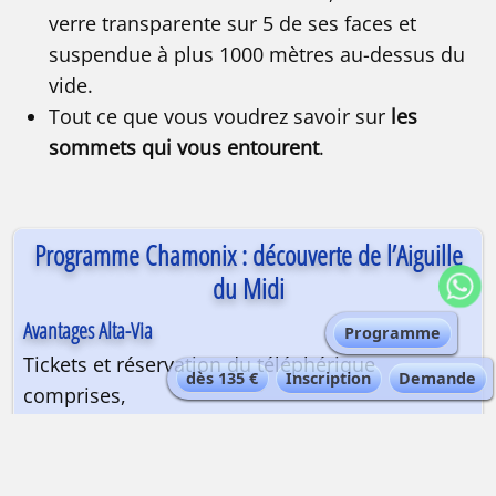
verre transparente sur 5 de ses faces et
suspendue à plus 1000 mètres au-dessus du
vide.
Tout ce que vous voudrez savoir sur
les
sommets qui vous entourent
.
Programme Chamonix : découverte de l’Aiguille
du Midi
Avantages Alta-Via
Programme
Tickets et réservation du téléphérique
dès 135 €
Inscription
Demande
comprises,
Accès permettant d’éviter la file/foule pour les
guichets.