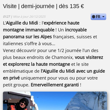
Visite | demi-journée | dès 135 €
🌐 FR
0127 |
Mise à jour 26/12/2025
L’
Aiguille du Midi
: l’
expérience haute
montagne immanquable
! Un
incroyable
panorama sur les Alpes
françaises, suisses et
italiennes s’offre à vous…
Venez découvrir pour une 1/2 journée l’un des
plus beaux endroits de Chamonix,
vous visiterez
et explorerez la haute montagne
et le site
emblématique de
l’Aiguille du Midi
avec un guide
en privé
uniquement pour vous ou pour votre
petit groupe.
Emerveillement garanti
!