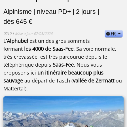
Alpinisme | niveau PD+ | 2 jours |
dès 645 €
🌐 FR
0210 |
Mise à jour 07/03/2026
L’
Alphubel
est un des gros sommets
formant
les 4000 de Saas-Fee
. Sa voie normale,
très crevassée, est très parcourue depuis le
téléphérique depuis
Saas-Fee
. Nous vous
proposons ici
un itinéraire beaucoup plus
sauvage
au départ de Täsch (
vallée de Zermatt
ou
Mattertal).