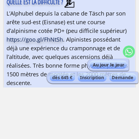
QUELLE EST LA DIFFICULTÉ ?
L’Alphubel depuis la cabane de Täsch par son
arête sud-est (Eisnase) est une course
d’alpinisme cotée PD+ (peu difficile supérieur)
https://goo.gl/FhNtSh
. Alpinistes possédant
déjà une expérience du cramponnage et de
l’altitude, avec quelques ascensions déjà
réalisées. Très bonne forme physique pour les
Au jour le jour
1500 mètres de montée et les 2000 mètres de
dès 645 €
Inscription
Demande
descente.
QUELLE EST LA QUALIFICATION DU GUIDE ?
Guide de haute montagne
| Maximum 3
personnes par guidepar la voie normale depuis
le Alphubeljoch | 2 personnes par guide par
l’arête du Eisnase.