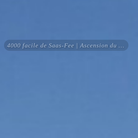
4000 facile de Saas-Fee | Ascension du Strahlhorn