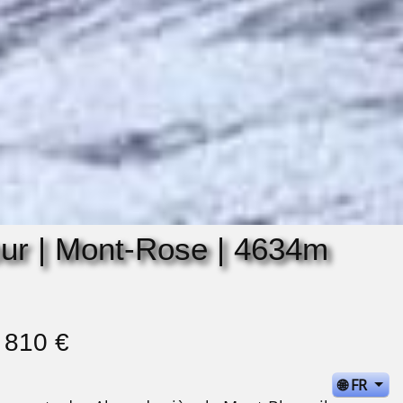
our | Mont-Rose | 4634m
1 810 €
🌐 FR