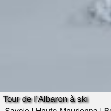
Tour de l’Albaron à ski
Savoie | Haute-Maurienne | B