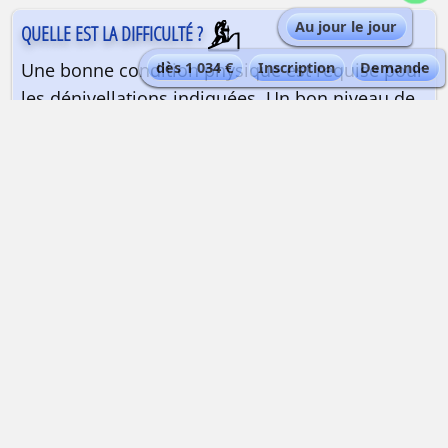
Au jour le jour
QUELLE EST LA DIFFICULTÉ ?
Une bonne condition physique est requise pour
dès 1 034 €
Inscription
Demande
les dénivellations indiquées. Un bon niveau de
ski hors-piste est recommandé, ainsi qu’une
bonne expérience de la randonnée à skis. Une
expérience de raids de plusieurs jours est
vivement recommandée. La maîtrise des
conversions en neige dure avec les couteaux à
neige est requise. L’altitude est modérée mais
les dénivelées quotidiennes sont à prendre en
compte pour votre préparation physique.
Préparez-vous physiquement
💪 avec Peak Data Training !