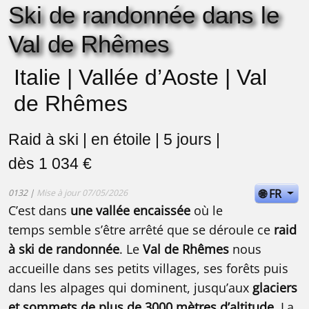
Ski de randonnée dans le
Val de Rhêmes
Italie | Vallée d’Aoste | Val
de Rhêmes
Raid à ski | en étoile | 5 jours |
dès 1 034 €
🌐 FR
0132 |
Mise à jour 07/05/2026
C’est dans
une vallée encaissée
où le
temps semble s’être arrêté que se déroule ce
raid
à ski de randonnée
. Le
Val de Rhêmes
nous
accueille dans ses petits villages, ses forêts puis
dans les alpages qui dominent, jusqu’aux
glaciers
et sommets de plus de 3000 mètres d’altitude
. La