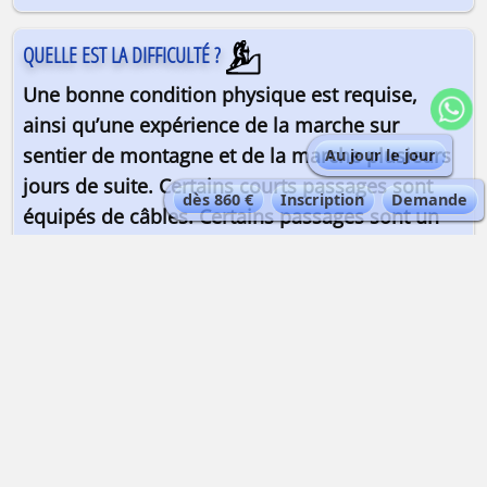
QUELLE EST LA DIFFICULTÉ ?
Une bonne condition physique est requise,
ainsi qu’une expérience de la marche sur
sentier de montagne et de la marche plusieurs
Au jour le jour
jours de suite. Certains courts passages sont
dès 860 €
Inscription
Demande
équipés de câbles. Certains passages sont un
peu exposés au vide, mais restent dans
domaine de la randonnée.
Préparez-vous physiquement
💪 avec Peak Data Training !
QUELLE EST LA QUALIFICATION DU GUIDE ?
Accompagnateur en montagne
| Maximum
8 personnes par guide.