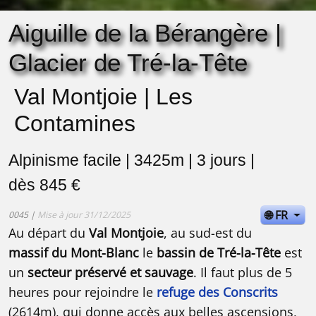
Aiguille de la Bérangère |
Glacier de Tré-la-Tête
Val Montjoie | Les
Contamines
Alpinisme facile | 3425m | 3 jours |
dès 845 €
🌐 FR
0045 |
Mise à jour 31/12/2025
Au départ du
Val Montjoie
, au sud-est du
massif du Mont-Blanc
le
bassin de Tré-la-Tête
est
un
secteur préservé et sauvage
. Il faut plus de 5
heures pour rejoindre le
refuge des Conscrits
(2614m), qui donne accès aux belles ascensions,