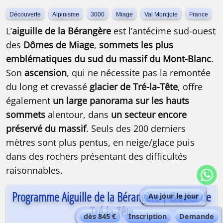
Découverte
Alpinisme
3000
Miage
Val Montjoie
France
L’
aiguille de la Bérangère
est l’antécime sud-ouest
des
Dômes de Miage
,
sommets les plus
emblématiques du sud du massif du Mont-Blanc
.
Son
ascension
, qui ne nécessite pas la remontée
du long et crevassé
glacier de Tré-la-Tête
, offre
également
un large panorama sur les hauts
sommets
alentour, dans
un secteur encore
préservé du massif
. Seuls des 200 derniers
mètres sont plus pentus, en neige/glace puis
dans des rochers présentant des difficultés
raisonnables.
Programme Aiguille de la Bérangère | Glacier de
Au jour le jour
Tré-la-Tête
dès 845 €
Inscription
Demande