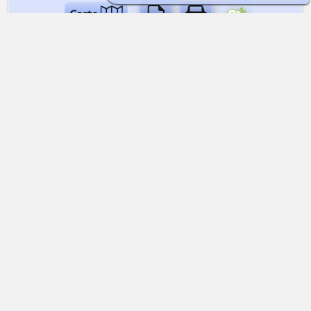
Carte
PROGRAMME AU JOUR LE JOUR
QUELLE EST LA DIFFICULTÉ ?
Une bonne santé et une excellente condition
physique sont requises. Une expérience de la
marche encordés et avec des crampons n’est
pas indispensable pour gravir l’aguille de la
Bérangère. Une habitude des longues
randonnées alpines est fortement
recommandée.
QUELLE EST LA QUALIFICATION DU GUIDE ?