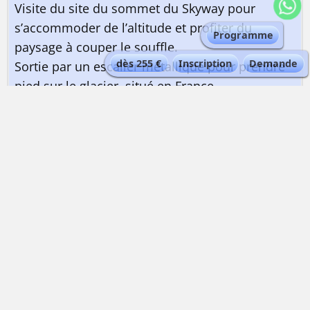
Visite du site du sommet du Skyway pour
s’accommoder de l’altitude et profiter du
Programme
paysage à couper le souffle.
dès 255 €
Inscription
Demande
Sortie par un escalier métallique pour prendre
pied sur le glacier, situé en France.
Après les premiers mètres de descente à ski, il
est nécessaire de monter quelques mètres en
escalier skis aux pieds pour franchir le col du
Flambeau et découvrir toute l’étendue du
glacier du Géant et la Vallée Blanche.
Descente glaciaire à skis, avec une pause
possible au refuge du Requin à mi-distance
(repas chaud possible, non inclus). Au niveau
de la grotte de la Mer de Glace, possibilité de
rejoindre le train du Montenvers par la
télécabine ou bien poursuite jusqu’à Chamonix,