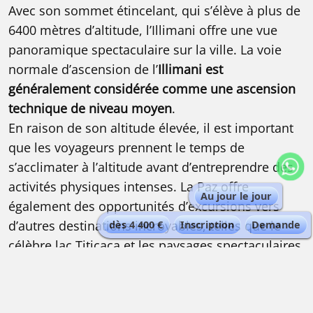
Avec son sommet étincelant, qui s’élève à plus de
6400 mètres d’altitude, l’Illimani offre une vue
panoramique spectaculaire sur la ville. La voie
normale d’ascension de l’
Illimani est
généralement considérée comme une ascension
technique de niveau moyen
.
En raison de son altitude élevée, il est important
que les voyageurs prennent le temps de
s’acclimater à l’altitude avant d’entreprendre des
activités physiques intenses. La Paz offre
Au jour le jour
également des opportunités d’excursions vers
d’autres destinations incroyables, telles que le
dès 4 400 €
Inscription
Demande
célèbre lac Titicaca et les paysages spectaculaires
du Salar d’Uyuni et le Sud Lipez.
Le « Salar de Uyuni » est le plus grand désert de
sel du monde. Il s’étend sur environ 10 582