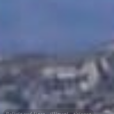
Bolivie sud-lipez - illimani - titicaca