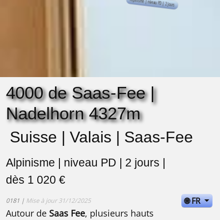
4000 de Saas-Fee |
Nadelhorn 4327m
Suisse | Valais | Saas-Fee
Alpinisme | niveau PD | 2 jours |
dès 1 020 €
🌐 FR
0181 |
Mise à jour 31/12/2025
Autour de
Saas Fee
, plusieurs hauts