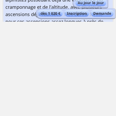
Au jour le jour
cramponnage et de l’altitude, avec plusieurs
dès 1 020 €
Inscription
Demande
ascensions déjà réalisées. Très bonne forme
pour ces ascensions assez longues à près de
4000 m.
QUELLE EST LA QUALIFICATION DU GUIDE ?
Guide de haute montagne
| Maximum 2
personnes par guide.
Les guides de haute montagne Alta-Via sont
expérimentés et certifiés ENSA|UIAGM
QUEL EST LE TYPE D'HÉBERGEMENT ?
Dortoir ou chambre à lits multiples en refuge
de haute montagne |
www.alta-via.fr/refuges