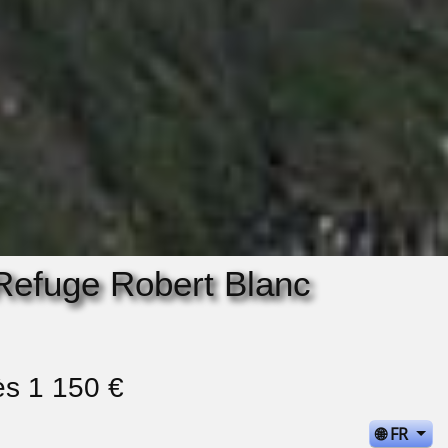
 Refuge Robert Blanc
ès 1 150 €
🌐 FR