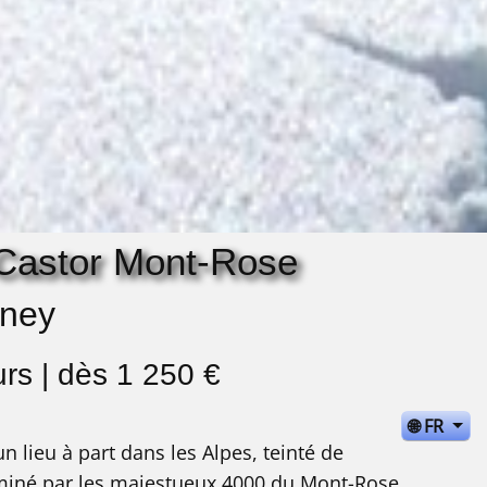
 Castor Mont-Rose
oney
ours | dès 1 250 €
🌐 FR
un lieu à part dans les Alpes, teinté de
miné par les majestueux 4000 du Mont-Rose,