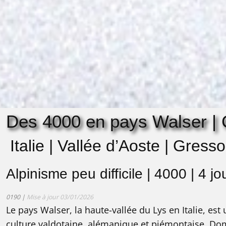
Des 4000 en pays Walser |
Italie | Vallée d’Aoste | Gress
Alpinisme peu difficile | 4000 | 4 j
0190 |
Mise à jour 03/01/2026
Le pays Walser, la haute-vallée du Lys en Italie, est 
culture valdotaine, alémanique et piémontaise. Do