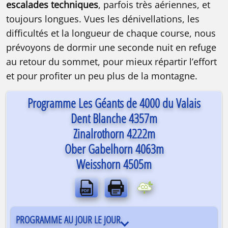
escalades techniques
, parfois très aériennes, et
toujours longues. Vues les dénivellations, les
difficultés et la longueur de chaque course, nous
prévoyons de dormir une seconde nuit en refuge
au retour du sommet, pour mieux répartir l’effort
Alpinisme | Grandes courses | 4000 | 3 jo
et pour profiter un peu plus de la montagne.
Programme Les Géants de 4000 du Valais
Dent Blanche 4357m
Zinalrothorn 4222m
Ober Gabelhorn 4063m
Weisshorn 4505m
PROGRAMME AU JOUR LE JOUR