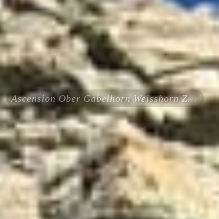
Ascension Ober Gabelhorn Weisshorn Zinalrothorn