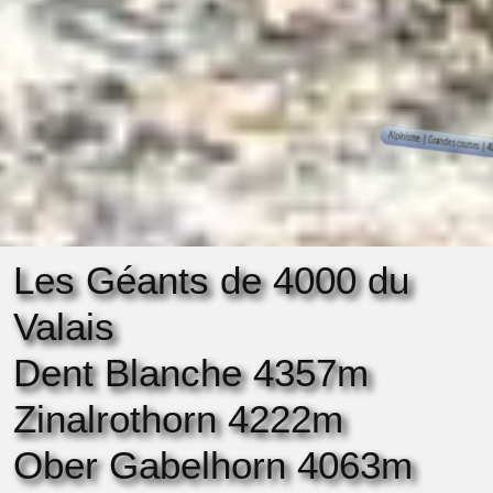
Les Géants de 4000 du
Valais
Dent Blanche 4357m
Zinalrothorn 4222m
Ober Gabelhorn 4063m