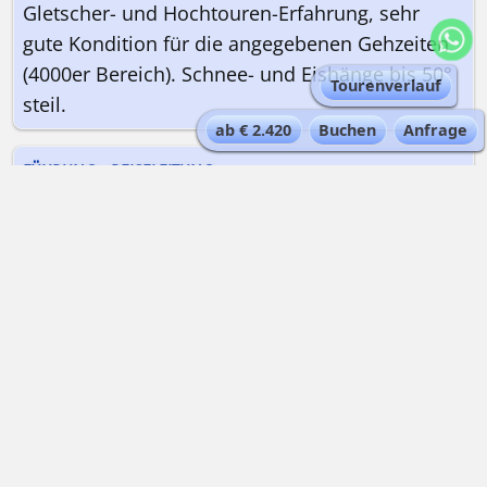
Gletscher- und Hochtouren-Erfahrung, sehr
gute Kondition für die angegebenen Gehzeiten
(4000er Bereich). Schnee- und Eishänge bis 50°
Tourenverlauf
steil.
ab € 2.420
Buchen
Anfrage
FÜHRUNG - REISELEITUNG
Englisch- oder deutschsprachiger Bergführer |
Maximal 2 Teilnehmer pro Guide
UNTERKÜNFTE
In den Hütten wird in Matratzenlagern
übernachtet, mit einfachen sanitären
Einrichtungen.
TREFFPUNKT
Google Maps