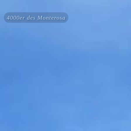
4000er des Monterosa