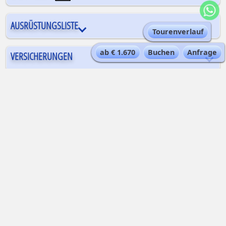
AUSRÜSTUNGSLISTE
Tourenverlauf
ab € 1.670
Buchen
Anfrage
VERSICHERUNGEN
EINREISE- UND GESUNDHEITSBESTIMMUNGEN FÜR DIE
REISE
Drei
Touren aus dem Angebot von
Alta-Via
zum Thema
Aostatal +
Wandern
[
Alle Touren zu diesem Thema
]