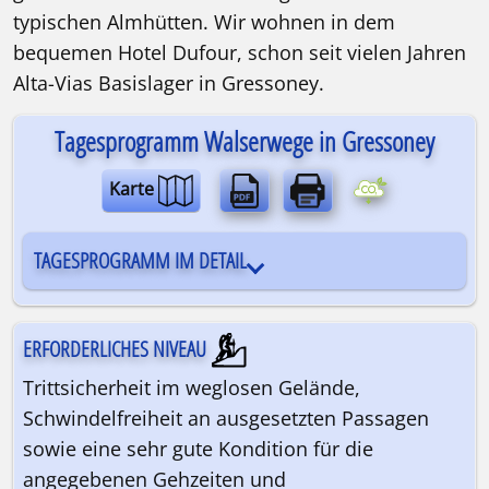
typischen Almhütten. Wir wohnen in dem
bequemen Hotel Dufour, schon seit vielen Jahren
Wanderreise | Ein Standort | 8 Tage
Alta-Vias Basislager in Gressoney.
Tagesprogramm Walserwege in Gressoney
Karte
TAGESPROGRAMM IM DETAIL
ERFORDERLICHES NIVEAU
Trittsicherheit im weglosen Gelände,
Schwindelfreiheit an ausgesetzten Passagen
sowie eine sehr gute Kondition für die
angegebenen Gehzeiten und