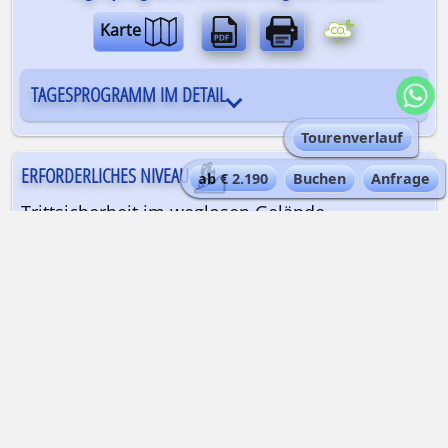
Karte
TAGESPROGRAMM IM DETAIL
Tourenverlauf
ERFORDERLICHES NIVEAU
ab € 2.190
Buchen
Anfrage
Trittsicherheit im weglosen Gelände,
Schwindelfreiheit an ausgesetzten Passagen
sowie eine sehr gute Kondition für die
angegebenen Gehzeiten und
Höhenunterschiede sind erforderlich. Am 4. Tag
sind einige Passagen mit Fixseilen ausgestattet.
ANREISE NACH AOSTATAL