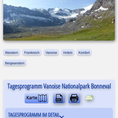
Wandern
Frankreich
Vanoise
Hotels
Komfort
Bergwandern
Tagesprogramm Vanoise Nationalpark Bonneval
Karte
Wanderreise | Ein Standort | 8 Tage
TAGESPROGRAMM IM DETAIL