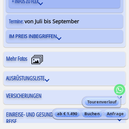
+ INFOS ZU FLEX
Termine:
von Juli bis September
IM PREIS INBEGRIFFEN
Mehr Fotos
AUSRÜSTUNGSLISTE
VERSICHERUNGEN
Tourenverlauf
EINREISE- UND GESUNDHEITSBESTIMMUNGEN FÜR DIE
ab € 1.490
Buchen
Anfrage
REISE