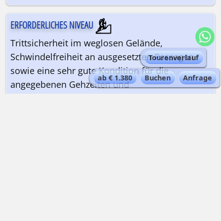
ERFORDERLICHES NIVEAU
Trittsicherheit im weglosen Gelände,
Schwindelfreiheit an ausgesetzten Passagen
Tourenverlauf
sowie eine sehr gute Kondition für die
ab € 1.380
Buchen
Anfrage
angegebenen Gehzeiten und
Höhenunterschiede sind erforderlich. Einige
kurze Passagen sind mit Halteseilen
ausgestattet.
ANREISE NACH AOSTATAL
FÜHRUNG - REISELEITUNG
Deutschsprachiger Bergwanderführer |
Maximal 7 Teilnehmer pro Guide