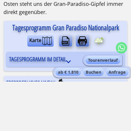
Osten steht uns der Gran-Paradiso-Gipfel immer
direkt gegenüber.
Tagesprogramm Gran Paradiso Nationalpark
Karte
TAGESPROGRAMM IM DETAIL
Tourenverlauf
ab € 1.810
Buchen
Anfrage
ERFORDERLICHES NIVEAU
Trittsicherheit im weglosen Gelände,
Schwindelfreiheit an ausgesetzten Passagen
sowie eine sehr gute Kondition für die
angegebenen Gehzeiten und
Höhenunterschiede sind erforderlich. Einige