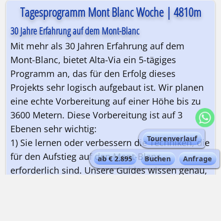
Tagesprogramm Mont Blanc Woche | 4810m
30 Jahre Erfahrung auf dem Mont-Blanc
Mit mehr als 30 Jahren Erfahrung auf dem
Mont-Blanc, bietet Alta-Via ein 5-tägiges
Programm an, das für den Erfolg dieses
Projekts sehr logisch aufgebaut ist. Wir planen
eine echte Vorbereitung auf einer Höhe bis zu
3600 Metern. Diese Vorbereitung ist auf 3
Ebenen sehr wichtig:
Tourenverlauf
1) Sie lernen oder verbessern die Techniken, die
für den Aufstieg auf den Mont-Blanc
ab € 2.895
Buchen
Anfrage
erforderlich sind. Unsere Guides wissen genau,
was Sie Ihnen in den nächsten Tagen vermitteln
müssen;
2) Sie verbringen mehr als 24 Stunden in einer