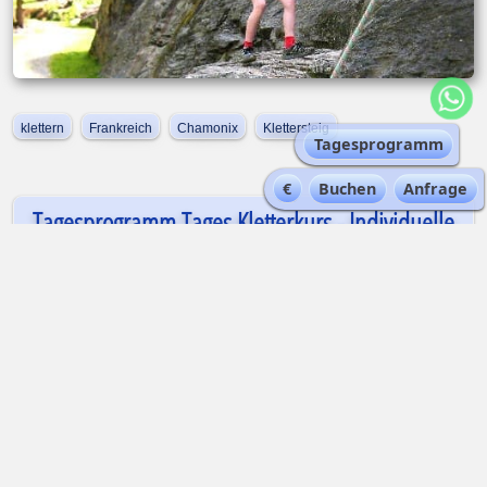
klettern
Frankreich
Chamonix
Klettersteig
Tagesprogramm
€
Buchen
Anfrage
Tagesprogramm Tages Kletterkurs - Individuelle
Betreuung
TOURENVERLAUF
Treffpunkt
um 08:15 (oder am Vortag um 18:00)
bei Alta-Via in St-Gervais (https://lc.cx/Alta-Via)
oder um 09:00 am Parkplatz la Flégère in