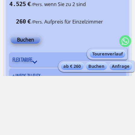
€
4.525
wenn Sie zu 2 sind
/Pers.
€
260
Aufpreis für Einzelzimmer
/Pers.
Buchen
Tourenverlauf
FLEX TARIFE
ab € 260
Buchen
Anfrage
+ INFOS ZU FLEX
Termine:
von Juli bis September
IM PREIS INBEGRIFFEN
Die Tarife werden anhand der uns zum Zeitpunkt der