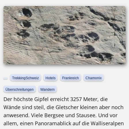
TrekkingSchweiz
Hotels
Frankreich
Chamonix
Überschreitungen
Wandern
Der höchste Gipfel erreicht 3257 Meter, die
Wände sind steil, die Gletscher kleinen aber noch
anwesend. Viele Bergsee und Stausee. Und vor
Trekking ohne Gepäck | 4 Hotels | 8 Tage
allem, einen Panoramablick auf die Walliseralpen