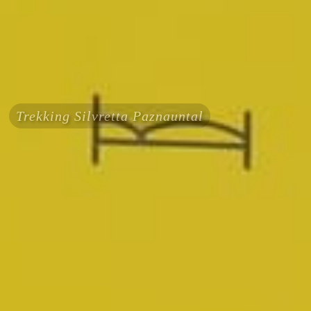
Trekking Silvretta Paznauntal