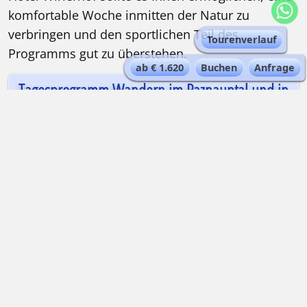
komfortable Woche inmitten der Natur zu
verbringen und den sportlichen Teil des
Tourenverlauf
Programms gut zu überstehen.
ab € 1.620
Buchen
Anfrage
Tagesprogramm Wandern im Paznauntal und in
der Silvretta
Karte
TAGESPROGRAMM IM DETAIL
ERFORDERLICHES NIVEAU
Trittsicherheit im weglosen Gelände,
Schwindelfreiheit an ausgesetzten Passagen
sowie eine sehr gute Kondition für die