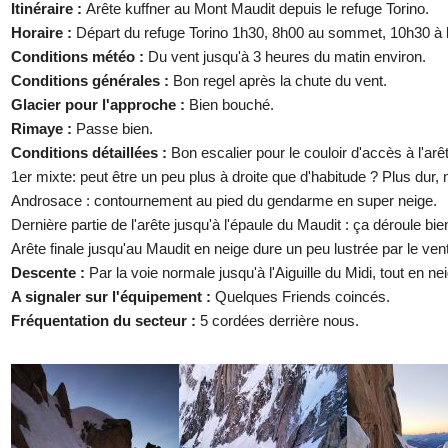
Itinéraire :
Arête kuffner au Mont Maudit depuis le refuge Torino.
Horaire :
Départ du refuge Torino 1h30, 8h00 au sommet, 10h30 à l'
Conditions météo :
Du vent jusqu'à 3 heures du matin environ.
Conditions générales :
Bon regel après la chute du vent.
Glacier pour l'approche :
Bien bouché.
Rimaye :
Passe bien.
Conditions détaillées :
Bon escalier pour le couloir d'accès à l'arê
1er mixte: peut être un peu plus à droite que d'habitude ? Plus dur
Androsace : contournement au pied du gendarme en super neige.
Dernière partie de l'arête jusqu'à l'épaule du Maudit : ça déroule bie
Arête finale jusqu'au Maudit en neige dure un peu lustrée par le vent,
Descente :
Par la voie normale jusqu'à l'Aiguille du Midi, tout en 
A signaler sur l'équipement :
Quelques Friends coincés.
Fréquentation du secteur :
5 cordées derrière nous.