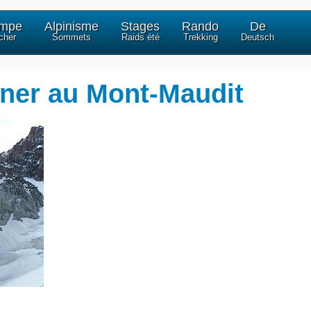
impe
Alpinisme
Stages
Rando
De
cher
Sommets
Raids été
Trekking
Deutsch
ffner au Mont-Maudit