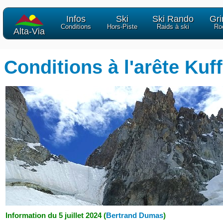
Infos
Ski
Ski Rando
Gr
Conditions
Hors-Piste
Raids à ski
Ro
Alta-Via
Conditions à l'arête Ku
Information du 5 juillet 2024 (
Bertrand Dumas
)