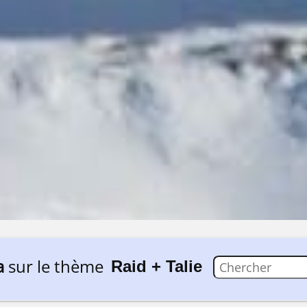
a
sur le thème
Raid + Talie