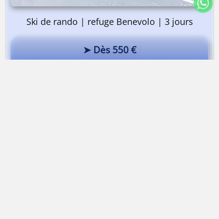
Ski de rando | refuge Benevolo | 3 jours
➤ Dès 550 €
Ski de rando dans le Val de Rhêmes
Ski autour d’Avérole
Dès 730 €