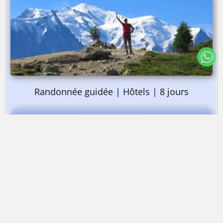
Randonnée guidée | Hôtels | 8 jours
➤ Dès 2 330 €
Le Tour du Mont Blanc
Cinq
séjours proposés par
Alta-Via
sur le
thème
Robert Blanc