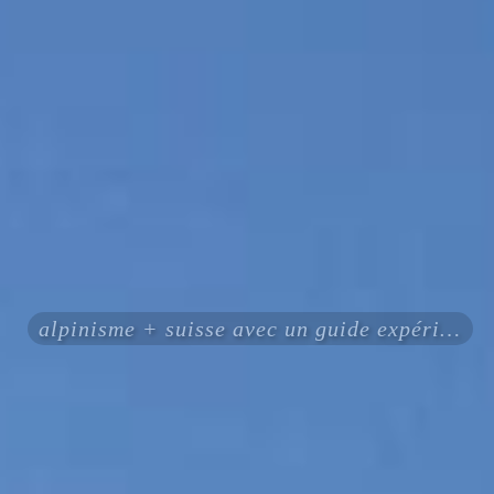
alpinisme + suisse avec un guide expérimenté certifié ENSA UIAGM