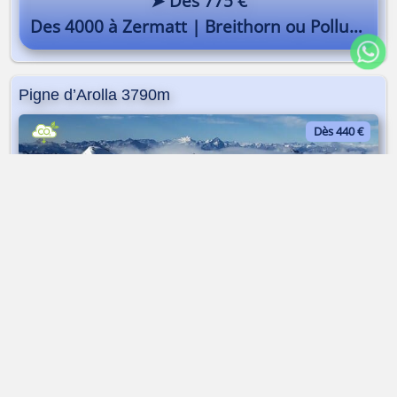
➤ Dès 775 €
Des 4000 à Zermatt | Breithorn ou Pollux - Allalinhorn
Pigne d’Arolla 3790m
Dès 440 €
Alpinisme | Arolla | 2 jours
➤ Dès 440 €