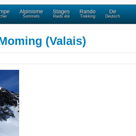
impe
Alpinisme
Stages
Rando
De
cher
Sommets
Raids été
Trekking
Deutsch
Moming (Valais)