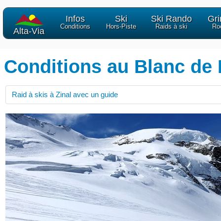
Infos
Ski
Ski Rando
Gr
Conditions
Hors-Piste
Raids à ski
Ro
Alta-Via
Conditions au Blanc de 
Raid à skis à Zinal avec un guide