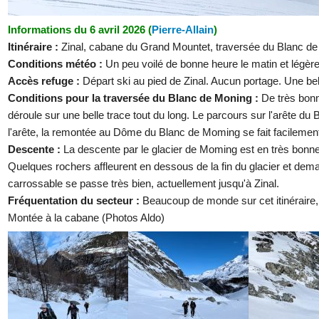
Informations du 6 avril 2026 (
Pierre-Allain
)
Itinéraire :
Zinal, cabane du Grand Mountet, traversée du Blanc de
Conditions météo :
Un peu voilé de bonne heure le matin et légèr
Accès refuge :
Départ ski au pied de Zinal. Aucun portage. Une be
Conditions pour la traversée du Blanc de Moning :
De très bonn
déroule sur une belle trace tout du long. Le parcours sur l'arête d
l'arête, la remontée au Dôme du Blanc de Moming se fait facilement
Descente :
La descente par le glacier de Moming est en très bonnes
Quelques rochers affleurent en dessous de la fin du glacier et dema
carrossable se passe très bien, actuellement jusqu'à Zinal.
Fréquentation du secteur :
Beaucoup de monde sur cet itinéraire,
Montée à la cabane (Photos Aldo)