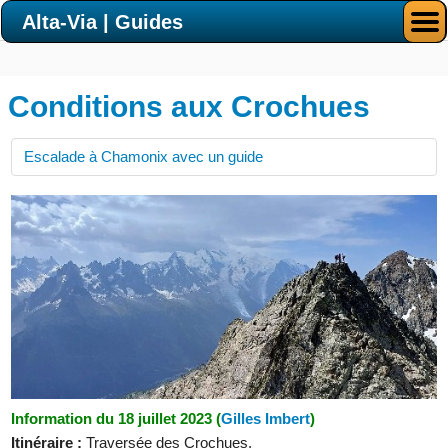
Alta-Via | Guides
Conditions aux Crochues
Escalade à Chamonix avec un guide
Information du 18 juillet 2023 (
Gilles Imbert
)
Itinéraire :
Traversée des Crochues.