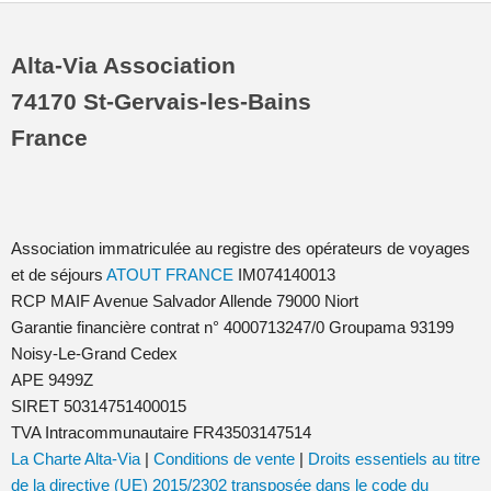
Alta-Via Association
74170 St-Gervais-les-Bains
France
Association immatriculée au registre des opérateurs de voyages
et de séjours
ATOUT FRANCE
IM074140013
RCP MAIF Avenue Salvador Allende 79000 Niort
Garantie financière contrat n° 4000713247/0 Groupama 93199
Noisy-Le-Grand Cedex
APE 9499Z
SIRET 50314751400015
TVA Intracommunautaire FR43503147514
La Charte Alta-Via
|
Conditions de vente
|
Droits essentiels au titre
de la directive (UE) 2015/2302 transposée dans le code du