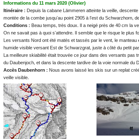
Informations du 11 mars 2020 (Olivier)
Itinéraire :
Depuis la cabane Lämmeren atteinte la veille, descen
montée de la combe jusqu'au point 2905 à l'est du Schwarzhorn, d
Conditions :
Beau temps, très doux. Il a neigé près de 40 cm la vei
On ne savait pas à quoi s'attendre. Il semble que le risque le plus 
Les versants Nord ont été matés et tassés par le vent, le manteau 
humide visible versant Est de Schwarzgrat, juste à côté du petit p
La meilleure skiabilité était trouvée ce jour dans des versants pas t
du Daubenjoch, et dans la descente tardive de la voie normale du D
Accès Daubenhorn :
Nous avons laissé les skis sur un replat créé 
veille visible.