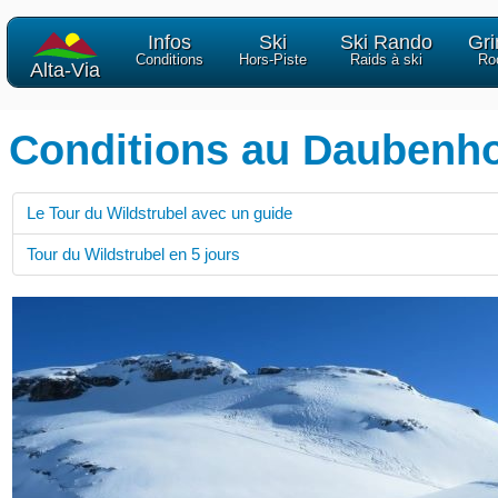
Infos
Ski
Ski Rando
Gr
Conditions
Hors-Piste
Raids à ski
Ro
Alta-Via
Conditions au Daubenh
Le Tour du Wildstrubel avec un guide
Tour du Wildstrubel en 5 jours