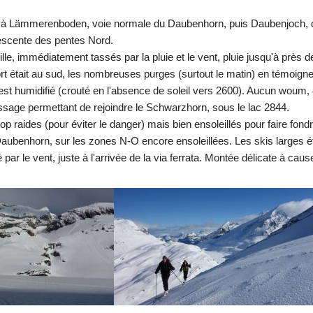
te à Lämmerenboden, voie normale du Daubenhorn, puis Daubenjoch, 
escente des pentes Nord.
lle, immédiatement tassés par la pluie et le vent, pluie jusqu'à près 
fort était au sud, les nombreuses purges (surtout le matin) en témoigne
est humidifié (crouté en l'absence de soleil vers 2600). Aucun woum, 
assage permettant de rejoindre le Schwarzhorn, sous le lac 2844.
rop raides (pour éviter le danger) mais bien ensoleillés pour faire fo
aubenhorn, sur les zones N-O encore ensoleillées. Les skis larges éta
par le vent, juste à l'arrivée de la via ferrata. Montée délicate à cau