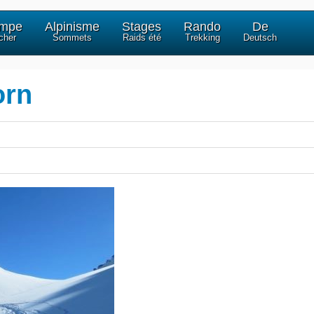
impe
Alpinisme
Stages
Rando
De
cher
Sommets
Raids été
Trekking
Deutsch
orn