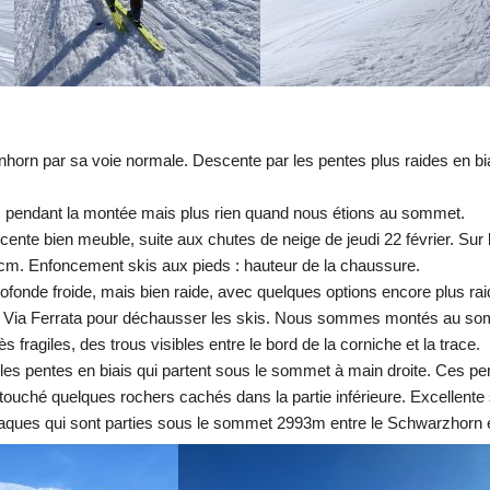
ar sa voie normale. Descente par les pentes plus raides en biais s
es pendant la montée mais plus rien quand nous étions au sommet.
écente bien meuble, suite aux chutes de neige de jeudi 22 février.
cm. Enfoncement skis aux pieds : hauteur de la chaussure.
rofonde froide, mais bien raide, avec quelques options encore plus rai
de la Via Ferrata pour déchausser les skis. Nous sommes montés au 
fragiles, des trous visibles entre le bord de la corniche et la trace.
es pentes en biais qui partent sous le sommet à main droite. Ces pen
ché quelques rochers cachés dans la partie inférieure. Excellente sk
aques qui sont parties sous le sommet 2993m entre le Schwarzhorn et