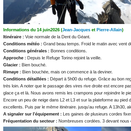
Informations du 14 juin2026 (
Jean-Jacques
et
Pierre-Allain
)
Itinéraire :
Voie normale de la Dent du Géant.
Conditions météo :
Grand beau temps. Froid le matin avec vent d
Conditions générales :
Bonnes conditions.
Approche :
Depuis le Refuge Torino rejoint la veille.
Glacier :
Bien bouché.
Rimaye :
Bien bouchée, mais on commence à la deviner.
Conditions détaillées :
Départ à 5h00 du refuge. Grâce au bon rege
très loin. A noter que le passage des vires rive droite est encore p
glace ça et là. Nous avons remis les crampons pour rejoindre le pi
Encore un peu de neige dans L2 et L3 et sur la plateforme au pied d
excellents. Puis par le même itinéraire. jusqu'au refuge. A 13h30, a
A signaler sur l'équipement :
Les gaines de plusieurs cordes fixe
Fréquentation du secteur :
Nombreuses cordées. 3 devant nous et