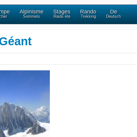
impe
Alpinisme
Stages
Rando
De
cher
Sommets
Raids été
Trekking
Deutsch
 Géant