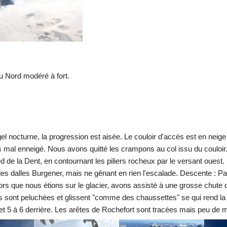
u Nord modéré à fort.
l nocturne, la progression est aisée. Le couloir d'accès est en neig
as mal enneigé. Nous avons quitté les crampons au col issu du couloir.
ed de la Dent, en contournant les piliers rocheux par le versant oues
es dalles Burgener, mais ne gênant en rien l'escalade. Descente : Par
lors que nous étions sur le glacier, avons assisté à une grosse chute 
s sont peluchées et glissent "comme des chaussettes" se qui rend la p
 5 à 6 derrière. Les arêtes de Rochefort sont tracées mais peu de 