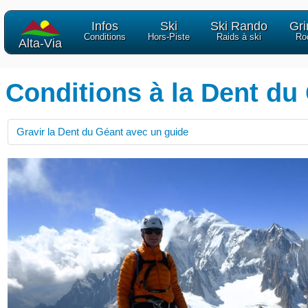
Infos
Ski
Ski Rando
Gr
Conditions
Hors-Piste
Raids à ski
Ro
Alta-Via
Conditions à la Dent du
Gravir la Dent du Géant avec un guide