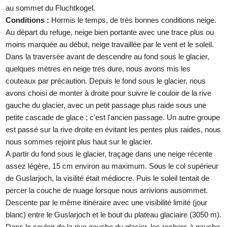
au sommet du Fluchtkogel.
Conditions :
Hormis le temps, de très bonnes conditions neige.
Au départ du refuge, neige bien portante avec une trace plus ou
moins marquée au début, neige travaillée par le vent et le soleil.
Dans la traversée avant de descendre au fond sous le glacier,
quelques mètres en neige très dure, nous avons mis les
couteaux par précaution. Depuis le fond sous le glacier, nous
avons choisi de monter à droite pour suivre le couloir de la rive
gauche du glacier, avec un petit passage plus raide sous une
petite cascade de glace ; c'est l'ancien passage. Un autre groupe
est passé sur la rive droite en évitant les pentes plus raides, nous
nous sommes rejoint plus haut sur le glacier.
A partir du fond sous le glacier, traçage dans une neige récente
assez légère, 15 cm environ au maximum. Sous le col supérieur
de Guslarjoch, la visilité était médiocre. Puis le soleil tentait de
percer la couche de nuage lorsque nous arrivions ausommet.
Descente par le même itinéraire avec une visibilité limité (jour
blanc) entre le Guslarjoch et le bout du plateau glaciaire (3050 m).
Dans le couloir de la rive gauche du glacier, les rochers à gauche