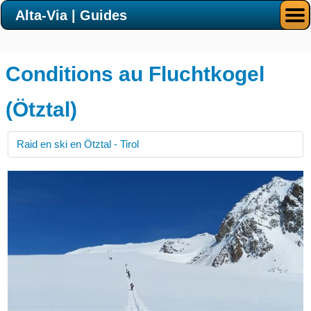
Alta-Via | Guides
Conditions au Fluchtkogel
(Ötztal)
Raid en ski en Ötztal - Tirol