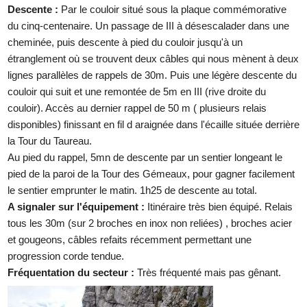
Descente :
Par le couloir situé sous la plaque commémorative
du cinq-centenaire. Un passage de III à désescalader dans une
cheminée, puis descente à pied du couloir jusqu'à un
étranglement où se trouvent deux câbles qui nous mènent à deux
lignes parallèles de rappels de 30m. Puis une légère descente du
couloir qui suit et une remontée de 5m en III (rive droite du
couloir). Accès au dernier rappel de 50 m ( plusieurs relais
disponibles) finissant en fil d araignée dans l'écaille située derrière
la Tour du Taureau.
Au pied du rappel, 5mn de descente par un sentier longeant le
pied de la paroi de la Tour des Gémeaux, pour gagner facilement
le sentier emprunter le matin. 1h25 de descente au total.
A signaler sur l'équipement :
Itinéraire très bien équipé. Relais
tous les 30m (sur 2 broches en inox non reliées) , broches acier
et gougeons, câbles refaits récemment permettant une
progression corde tendue.
Fréquentation du secteur :
Très fréquenté mais pas gênant.