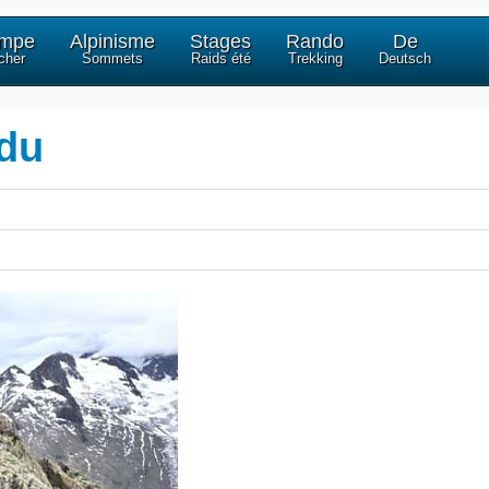
impe
Alpinisme
Stages
Rando
De
cher
Sommets
Raids été
Trekking
Deutsch
du