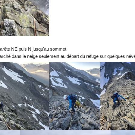
 l'arête NE puis N jusqu'au sommet.
ché dans le neige seulement au départ du refuge sur quelques névés 