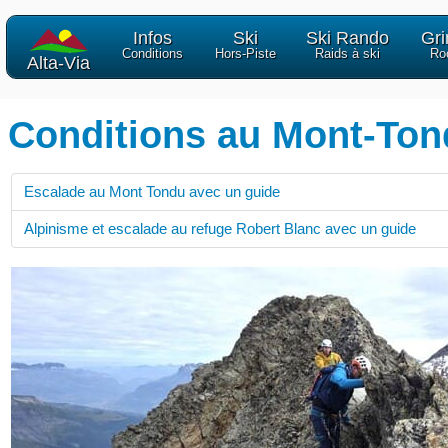
Infos
Ski
Ski Rando
Gr
Conditions
Hors-Piste
Raids à ski
Ro
Alta-Via
Conditions au Mont-Ton
Escalade au Mont Tondu avec un guide
Alpinisme et escalade au refuge Robert Blanc avec un guide