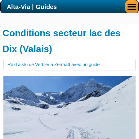
Alta-Via | Guides
Conditions secteur lac des
Dix (Valais)
Raid à ski de Verbier à Zermatt avec un guide