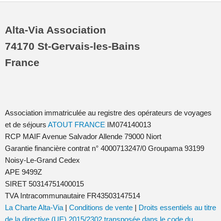
Alta-Via Association
74170 St-Gervais-les-Bains
France
Association immatriculée au registre des opérateurs de voyages
et de séjours
ATOUT FRANCE
IM074140013
RCP MAIF Avenue Salvador Allende 79000 Niort
Garantie financière contrat n° 4000713247/0 Groupama 93199
Noisy-Le-Grand Cedex
APE 9499Z
SIRET 50314751400015
TVA Intracommunautaire FR43503147514
La Charte Alta-Via
|
Conditions de vente
|
Droits essentiels au titre
de la directive (UE) 2015/2302 transposée dans le code du