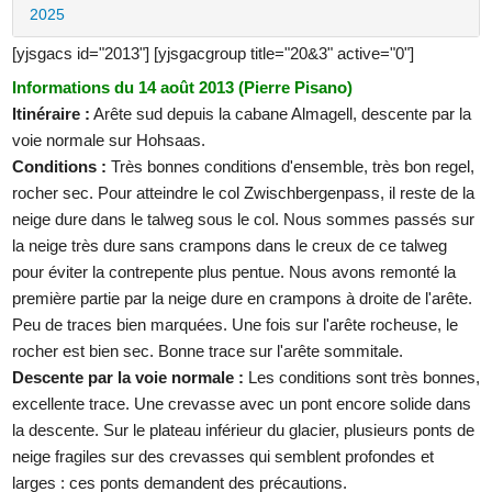
2025
[yjsgacs id="2013"] [yjsgacgroup title="20&3" active="0"]
Informations du 14 août 2013 (Pierre Pisano)
Itinéraire :
Arête sud depuis la cabane Almagell, descente par la
voie normale sur Hohsaas.
Conditions :
Très bonnes conditions d'ensemble, très bon regel,
rocher sec. Pour atteindre le col Zwischbergenpass, il reste de la
neige dure dans le talweg sous le col. Nous sommes passés sur
la neige très dure sans crampons dans le creux de ce talweg
pour éviter la contrepente plus pentue. Nous avons remonté la
première partie par la neige dure en crampons à droite de l'arête.
Peu de traces bien marquées. Une fois sur l'arête rocheuse, le
rocher est bien sec. Bonne trace sur l'arête sommitale.
Descente par la voie normale :
Les conditions sont très bonnes,
excellente trace. Une crevasse avec un pont encore solide dans
la descente. Sur le plateau inférieur du glacier, plusieurs ponts de
neige fragiles sur des crevasses qui semblent profondes et
larges : ces ponts demandent des précautions.