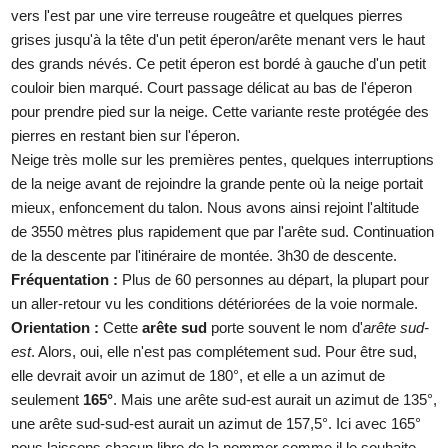
vers l'est par une vire terreuse rougeâtre et quelques pierres
grises jusqu'à la tête d'un petit éperon/arête menant vers le haut
des grands névés. Ce petit éperon est bordé à gauche d'un petit
couloir bien marqué. Court passage délicat au bas de l'éperon
pour prendre pied sur la neige. Cette variante reste protégée des
pierres en restant bien sur l'éperon.
Neige très molle sur les premières pentes, quelques interruptions
de la neige avant de rejoindre la grande pente où la neige portait
mieux, enfoncement du talon. Nous avons ainsi rejoint l'altitude
de 3550 mètres plus rapidement que par l'arête sud. Continuation
de la descente par l'itinéraire de montée. 3h30 de descente.
Fréquentation :
Plus de 60 personnes au départ, la plupart pour
un aller-retour vu les conditions détériorées de la voie normale.
Orientation :
Cette
arête sud
porte souvent le nom d'
arête sud-
est
. Alors, oui, elle n'est pas complétement sud. Pour être sud,
elle devrait avoir un azimut de 180°, et elle a un azimut de
seulement
165°
. Mais une arête sud-est aurait un azimut de 135°,
une arête sud-sud-est aurait un azimut de 157,5°. Ici avec 165°
nous laissons chacun libre de la nommer comme il le souhaite.