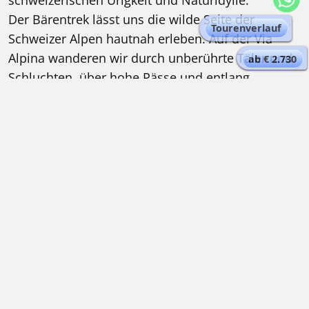
schweizerischen Urigkeit und Naturidylle.
Der Bärentrek lässt uns die wilde Seite der
Tourenverlauf
Schweizer Alpen hautnah erleben. Auf der Via
Alpina wanderen wir durch unberührte Täler und
ab € 2.730
Schluchten, über hohe Pässe und entlang
mächtiger Gletscher.
Tagesprogramm Bärentrek Via Alpina | von
Meiringen nach Lenk
1 Fünf-Sterne-Hotel und 2 Vier-Sterne-Hotels
In Meiringen und anschließend in Mürren
übernachten wir in schönen Vier-Sterne-Hotels.
Am Ende des Trekkings werden wir in Lenk ein
Fünf-Sterne-Hotel genießen können. An den
anderen Abenden wechseln wir zwischen einem
typischen Berggasthof, einem abgelegenen