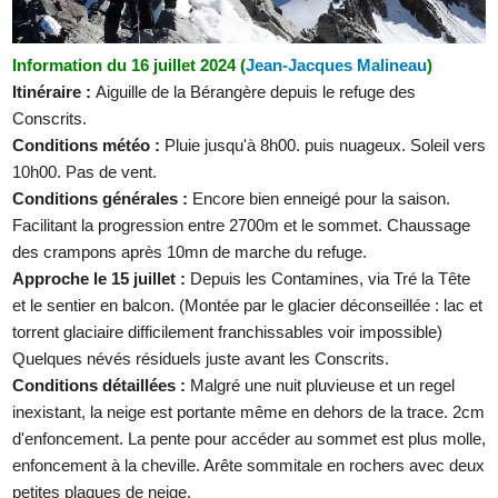
Information du 16 juillet 2024 (
Jean-Jacques Malineau
)
Itinéraire :
Aiguille de la Bérangère depuis le refuge des
Conscrits.
Conditions météo :
Pluie jusqu'à 8h00. puis nuageux. Soleil vers
10h00. Pas de vent.
Conditions générales :
Encore bien enneigé pour la saison.
Facilitant la progression entre 2700m et le sommet. Chaussage
des crampons après 10mn de marche du refuge.
Approche le 15 juillet :
Depuis les Contamines, via Tré la Tête
et le sentier en balcon. (Montée par le glacier déconseillée : lac et
torrent glaciaire difficilement franchissables voir impossible)
Quelques névés résiduels juste avant les Conscrits.
Conditions détaillées :
Malgré une nuit pluvieuse et un regel
inexistant, la neige est portante même en dehors de la trace. 2cm
d'enfoncement. La pente pour accéder au sommet est plus molle,
enfoncement à la cheville. Arête sommitale en rochers avec deux
petites plaques de neige.