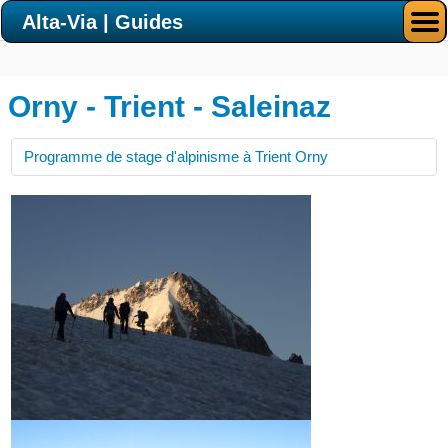
Alta-Via | Guides
Orny - Trient - Saleinaz
Programme de stage d'alpinisme à Trient Orny