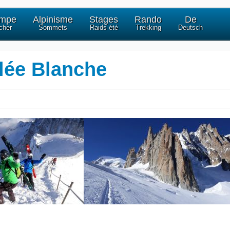
impe
Alpinisme
Stages
Rando
De
cher
Sommets
Raids été
Trekking
Deutsch
lée Blanche