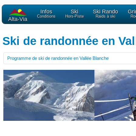
Infos
Ski
Ski Rando
Gr
Conditions
Hors-Piste
Raids à ski
Ro
Alta-Via
Ski de randonnée en Val
Programme de ski de randonnée en Vallée Blanche