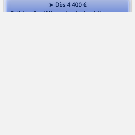
➤ Dès 4 400 €
Bolivie - Cordillères des Andes | Uturuncu 6008m | Illimani 6439m
Alta-Via Association
Association Alta-Via
74170 Saint-Gervais-les-bains | France
Association loi 1901
Immatriculation
ATOUT FRANCE
IM074140013
APE
9499Z |
SIRET
50314751400015
TVA
Intracommunautaire FR43503147514
RCP
MAIF Avenue Salvador Allende 79000 Niort
Garantie financière
Groupama 93199 Noisy-Le-Grand
Mentions légales
Contacter Alta-Via