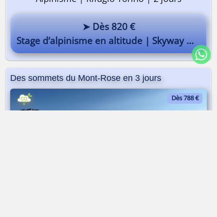
➤ Dès 820 €
Stage d’alpinisme en altitude | Skyway Monte-Bianco
Des sommets du Mont-Rose en 3 jours
Dès 788 €
Randonnée glaciaire et alpinisme peu difficile | 3 jours