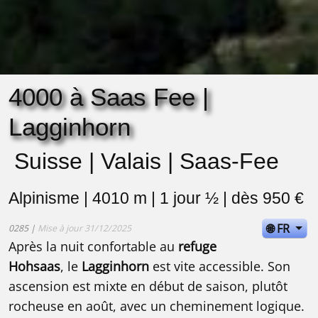
4000 à Saas Fee |
Lagginhorn
Suisse | Valais | Saas-Fee
Alpinisme | 4010 m | 1 jour ½ | dès 950 €
🌐 FR
0285 |
Mise à jour 31/12/2025
Après la nuit confortable au
refuge
Hohsaas
, le
Lagginhorn
est vite accessible. Son
ascension est mixte en début de saison, plutôt
rocheuse en août, avec un cheminement logique.