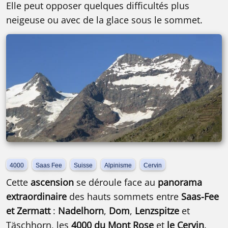
Elle peut opposer quelques difficultés plus
neigeuse ou avec de la glace sous le sommet.
4000
Saas Fee
Suisse
Alpinisme
Cervin
Cette
ascension
se déroule face au
panorama
extraordinaire
des hauts sommets entre
Saas-Fee
et Zermatt
:
Nadelhorn
,
Dom
,
Lenzspitze
et
Täschhorn, les
4000 du Mont Rose
et
le Cervin
.