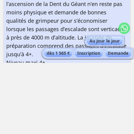
l’ascension de la Dent du Géant n’en reste pas
moins physique et demande de bonnes
qualités de grimpeur pour s’économiser
lorsque les passages d’escalade sont verticaux,
à près de 4000 m d’altitude. La journée de
Au jour le jour
préparation comprend des passages d’escalade
dès 1 565 €
Inscription
Demande
jusqu’à 4+.
Niveau maxi 4+.
Bonne condition physique nécessaire pour
réaliser des efforts pendant plusieurs heures en
altitude.
QUELLE EST LA QUALIFICATION DU GUIDE ?
Guide de haute montagne
| Maximum 1
personne par guide | La limitaion à 1 personne
par guide est l’usage chez les guides de