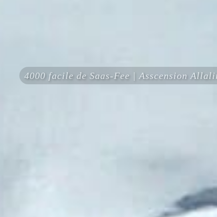
4000 facile de Saas-Fee | Asscension Allal