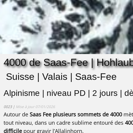
4000 de Saas-Fee | Hohlaubg
Suisse | Valais | Saas-Fee
Alpinisme | niveau PD | 2 jours | d
0023 |
Mise à jour 07/01/2026
Autour de
Saas Fee
plusieurs sommets de 4000
mètr
tout niveau, dans un cadre sublime entouré des
400
difficile
pour gravir l’Allalinhorn.