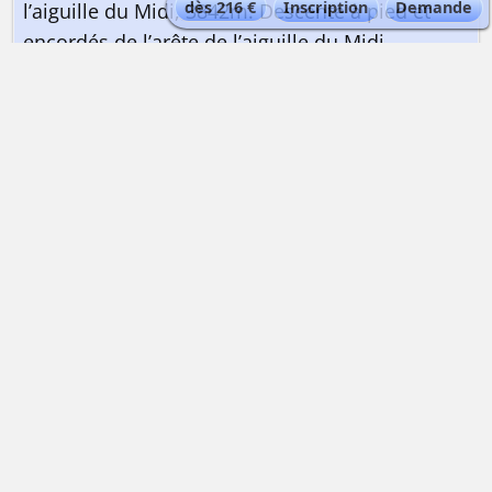
dès 216 €
Inscription
Demande
l’aiguille du Midi, 3842m. Descente à pied et
encordés de l’arête de l’aiguille du Midi
(matériel d’alpinisme souvent utile) pour
chausser les skis au pied de cette arête. Col de
Rochefort : descente à skis du glacier d’Envers
du Plan par le « petit Envers » jusqu’à la «
Bédière » 2700m, puis nous collons les peaux
sous les skis pour atteindre le plateau près du
col de Rochefort, 3385m. Descente par
l’itinéraire de montée puis la Vallée Blanche
classique ou par les pentes plus soutenues
sous la Noire et par la variante moins
fréquentée de la Vallée Noire. Col d’Entrèves :
descente à skis du départ de la Vallée Blanche,
itinéraire classique, jusque vers 3150m, puis
nous collons les peaux sous les skis pour