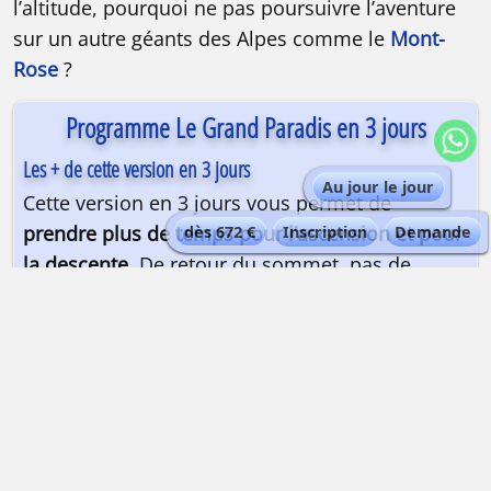
l’altitude, pourquoi ne pas poursuivre l’aventure
sur un autre géants des Alpes comme le
Mont-
Rose
?
Programme Le Grand Paradis en 3 jours
Les + de cette version en 3 jours
Au jour le jour
Cette version en 3 jours vous permet de
prendre plus de temps pour l’ascension et pour
dès 672 €
Inscription
Demande
la descente
. De retour du sommet, pas de
fatigue supplémentaire pour descendre dans la
vallée, vous profiterez de la fin de journée en
vous remémorant votre ascension. Le
lendemain, vous profiterez encore de vues
grandioses en découvrant la
face nord du
Grand Paradis
avant le retour à la civilisation !